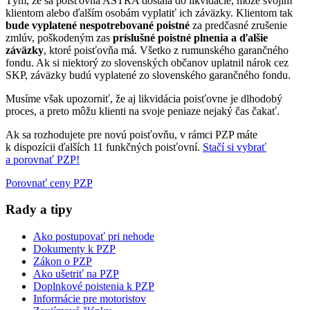
Tým, že sa poisťovňa ASTRA dostala do likvidácie, môže svojim
klientom alebo ďalším osobám vyplatiť ich záväzky. Klientom tak
bude vyplatené nespotrebované poistné
za predčasné zrušenie
zmlúv, poškodeným zas
príslušné poistné plnenia a ďalšie
záväzky
, ktoré poisťovňa má. Všetko z rumunského garančného
fondu. Ak si niektorý zo slovenských občanov uplatnil nárok cez
SKP, záväzky budú vyplatené zo slovenského garančného fondu.
Musíme však upozorniť, že aj likvidácia poisťovne je dlhodobý
proces, a preto môžu klienti na svoje peniaze nejaký čas čakať.
Ak sa rozhodujete pre novú poisťovňu, v rámci PZP máte
k dispozícii ďalších 11 funkčných poisťovní.
Stačí si vybrať
a porovnať PZP!
Porovnať ceny PZP
Rady a tipy
Ako postupovať pri nehode
Dokumenty k PZP
Zákon o PZP
Ako ušetriť na PZP
Doplnkové poistenia k PZP
Informácie pre motoristov