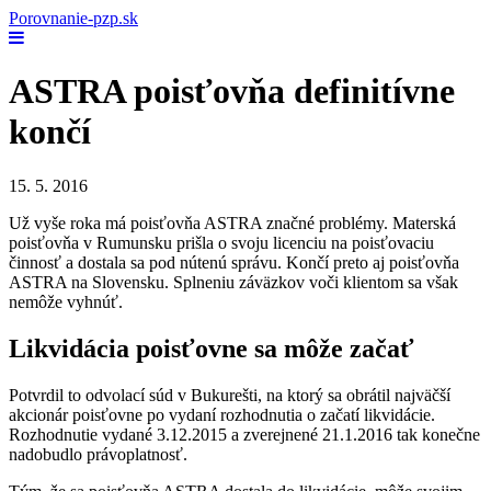
Porovnanie-pzp.sk
ASTRA poisťovňa definitívne
končí
15. 5. 2016
Už vyše roka má poisťovňa ASTRA značné problémy. Materská
poisťovňa v Rumunsku prišla o svoju licenciu na poisťovaciu
činnosť a dostala sa pod nútenú správu. Končí preto aj poisťovňa
ASTRA na Slovensku. Splneniu záväzkov voči klientom sa však
nemôže vyhnúť.
Likvidácia poisťovne sa môže začať
Potvrdil to odvolací súd v Bukurešti, na ktorý sa obrátil najväčší
akcionár poisťovne po vydaní rozhodnutia o začatí likvidácie.
Rozhodnutie vydané 3.12.2015 a zverejnené 21.1.2016 tak konečne
nadobudlo právoplatnosť.